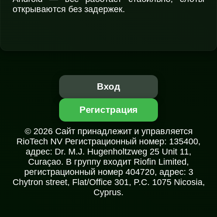
открываются без задержек.
Вход
Регистрация
© 2026 Сайт принадлежит и управляется
RioTech NV Регистрационный номер: 135400,
адрес: Dr. M.J. Hugenholtzweg 25 Unit 11,
Curaçao. В группу входит Riofin Limited,
регистрационный номер 404720, адрес: 3
Chytron street, Flat/Office 301, P.C. 1075 Nicosia,
Cyprus.