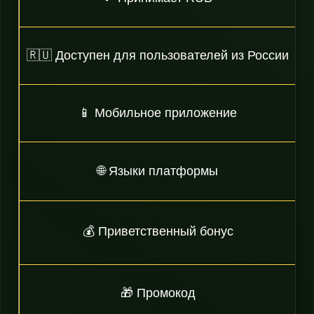
🇷🇺 Доступен для пользователей из России
📱 Мобильное приложение
🌐 Языки платформы
💰 Приветственный бонус
🎁 Промокод