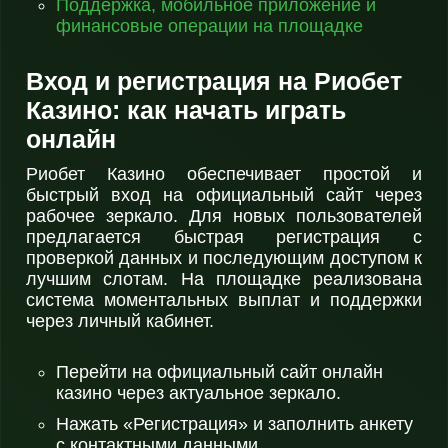
Поддержка, мобильное приложение и
финансовые операции на площадке
Вход и регистрация на Риобет
Казино: как начать играть
онлайн
Риобет Казино обеспечивает простой и
быстрый вход на официальный сайт через
рабочее зеркало. Для новых пользователей
предлагается быстрая регистрация с
проверкой данных и последующим доступом к
лучшим слотам. На площадке реализована
система моментальных выплат и поддержки
через личный кабинет.
Перейти на официальный сайт онлайн
казино через актуальное зеркало.
Нажать «Регистрация» и заполнить анкету
с контактными данными.